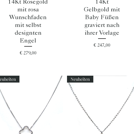
14Kt Rosegold
14Kt
mit rosa
Gelbgold mit
Wunschfaden
Baby Füßen
mit selbst
graviert nach
designten
ihrer Vorlage
Engel
Preis
€ 247,00
Preis
€ 279,00
euheiten
Neuheiten