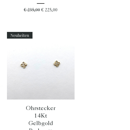
Standardpreis
Sale-Preis
€ 235,00
€ 225,00
Neuheiten
Schnellansicht
Ohrstecker
14Kt
Gelbgold