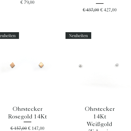
Preis
€ 79,00
Standardpreis
Sale-Preis
€ 437,00
€ 427,00
euheiten
Neuheiten
Schnellansicht
Schnellansicht
Ohrstecker
Ohrstecker
Rosegold 14Kt
14Kt
Weißgold
Standardpreis
Sale-Preis
€ 157,00
€ 147,00