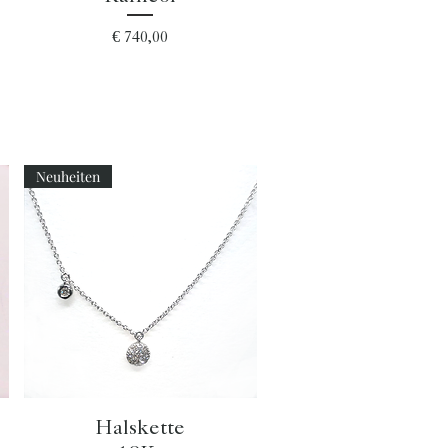
Preis
€ 740,00
Neuheiten
Schnellansicht
Halskette