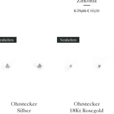
Zirkonia
Standardpreis
Sale-Preis
€ 79,00
€ 69,00
euheiten
Neuheiten
Schnellansicht
Schnellansicht
Ohrstecker
Ohrstecker
Silber
18Kt Rosegold