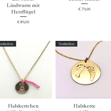
Lindwurm mit
Preis
€ 79,00
Herzflügel
Preis
€ 89,00
euheiten
Neuheiten
Schnellansicht
Schnellansicht
Halskettchen
Halskette