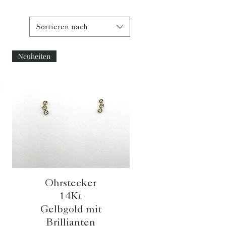
Sortieren nach
Neuheiten
Schnellansicht
Ohrstecker
14Kt
Gelbgold mit
Brillianten