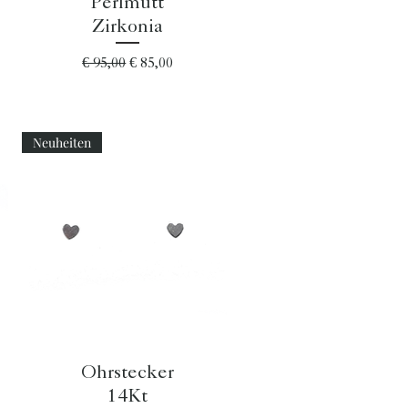
Perlmutt
Zirkonia
Standardpreis
Sale-Preis
€ 95,00
€ 85,00
Neuheiten
Schnellansicht
Ohrstecker
14Kt