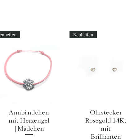
euheiten
Neuheiten
Schnellansicht
Schnellansicht
Armbändchen
Ohrstecker
mit Herzengel
Rosegold 14Kt
| Mädchen
mit
Brillianten