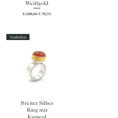
Weißgold
Standardpreis
Sale-Preis
€ 108,00
€ 98,00
Neuheiten
Schnellansicht
Breiter Silber
Ring mit
Karneol