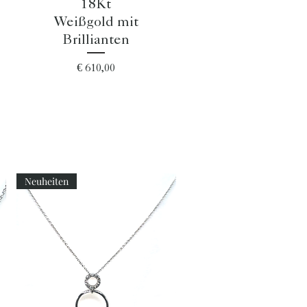
18Kt
Weißgold mit
Brillianten
Preis
€ 610,00
Neuheiten