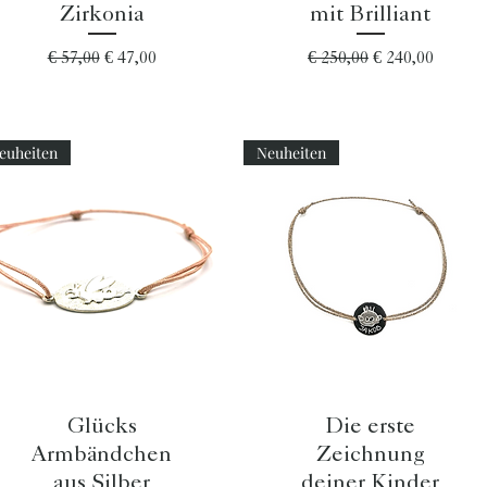
Zirkonia
mit Brilliant
Standardpreis
Sale-Preis
Standardpreis
Sale-Preis
€ 57,00
€ 47,00
€ 250,00
€ 240,00
euheiten
Neuheiten
Schnellansicht
Schnellansicht
Glücks
Die erste
Armbändchen
Zeichnung
aus Silber
deiner Kinder