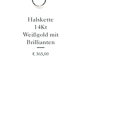
Schnellansicht
Halskette
14Kt
Weißgold mit
Brillianten
Preis
€ 365,00